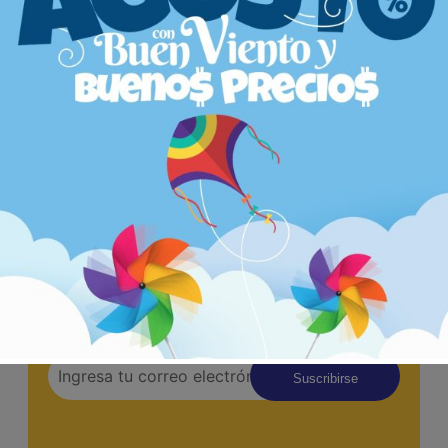
11.1. Estos términos y condiciones se rigen por las leyes de
Colombia
11.2. Cualquier controversia derivada de estos términos será
sometida a los tribunales competentes de Colombia
Gracias por elegir Mercacentro S.A.S. para sus compras.
¡No te pierdas ninguna
actualización! Suscríbete
ahora!
¡Únete a nuestra comunidad hoy mismo y sé el
primero en recibir nuestras últimas novedades,
promociones y contenidos exclusivos! Suscríbete
ahora y no te pierdas nada.
Suscribirse