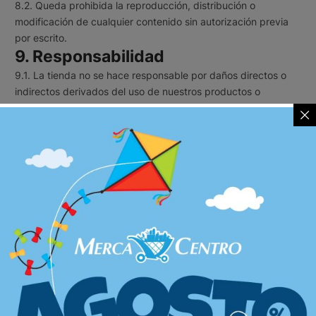
8.2. Queda prohibida la reproducción, distribución o
modificación de cualquier contenido sin autorización previa
por escrito.
9. Responsabilidad
9.1. La tienda no se hace responsable por daños directos o
indirectos derivados del uso de nuestros productos o
servicios, salvo en casos de negligencia grave o dolo.
9.2. En caso de disputa, nuestra responsabilidad se limitará al
valor del producto o servicio adquirido.
10. Modificaciones a los Términos y
Condiciones
10.1. La tienda se reserva el derecho de modificar estos
términos y condiciones en cualquier momento. Las
modificaciones serán notificadas mediante la actualización de
este documento en nuestra plataforma.
10.2. El uso continuo de nuestros servicios después de la
publicación de los cambios implica la aceptación de los
mismos.
11. Ley Aplicable y Jurisdicción