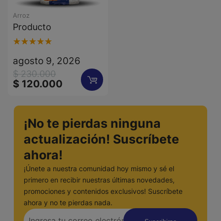
Arroz
Producto
Valorado
1
agosto 9, 2026
con
5.00
El
El
$
230.000
de 5 en
$
120.000
precio
precio
original
actual
base a
era:
es:
valoración
$ 230.000.
$ 120.000.
¡No te pierdas ninguna
de un
actualización! Suscríbete
cliente
ahora!
¡Únete a nuestra comunidad hoy mismo y sé el
primero en recibir nuestras últimas novedades,
promociones y contenidos exclusivos! Suscríbete
ahora y no te pierdas nada.