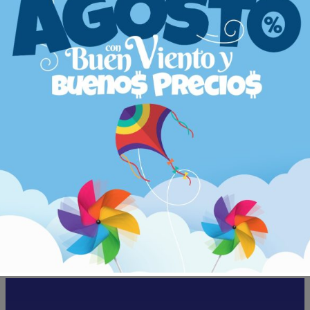
Gran oferta diaria
Seguridad en tus
compras
descuentos especiales en
Protección garantizada de
productos seleccionados
tus datos y transacciones
todos los días
Amplia variedad de
Entrega a domicilio
productos
Puedes recibir tus compras
lo que te permite comparar y
directamente en tu puerta
elegir entre diferentes
marcas y opciones