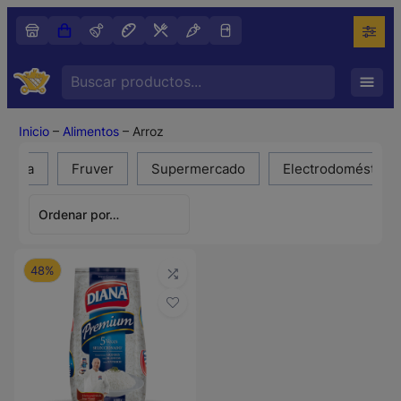
Search
…
Inicio
–
Alimentos
–
Arroz
deria
Fruver
Supermercado
Electrodomésticos
48%