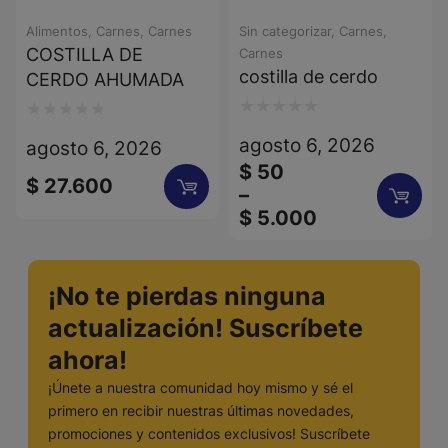
Alimentos
,
Carnes
,
Carnes
Sin categorizar
,
Carnes
,
COSTILLA DE
Carnes
costilla de cerdo
CERDO AHUMADA
Valorado
Valorado
agosto 6, 2026
agosto 6, 2026
con
con
$
50
$
27.600
0
0
–
$
5.000
de
de
5
5
¡No te pierdas ninguna
actualización! Suscríbete
ahora!
¡Únete a nuestra comunidad hoy mismo y sé el
primero en recibir nuestras últimas novedades,
promociones y contenidos exclusivos! Suscríbete