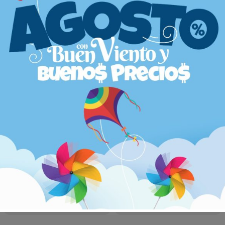
Gran oferta diaria
Seguridad en tus
compras
descuentos especiales en
Protección garantizada de
productos seleccionados
tus datos y transacciones
todos los días
Amplia variedad de
Entrega a domicilio
productos
Puedes recibir tus compras
lo que te permite comparar y
directamente en tu puerta
elegir entre diferentes
marcas y opciones