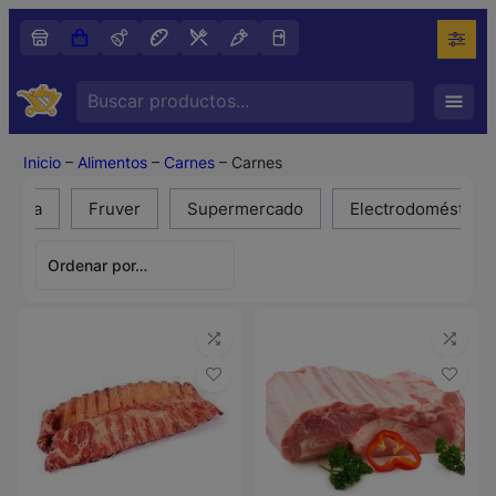
Search
…
Inicio
–
Alimentos
–
Carnes
–
Carnes
deria
Fruver
Supermercado
Electrodomésticos