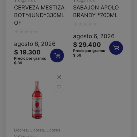
Y Cigarrilos
Y Cigarrilos
CERVEZA MESTIZA
SABAJON APOLO
BOT*4UND*330ML
BRANDY *700ML
OF
Valorado
agosto 6, 2026
Valorado
con
agosto 6, 2026
$
29.400
con
0
Precio por gramo:
$
19.300
$
59
0
de
Precio por gramo:
$
39
de
5
5
Licores
,
Licores
,
Licores
Y Cigarrilos