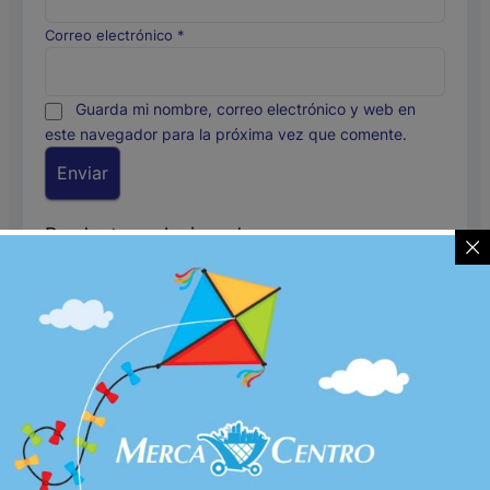
Correo electrónico
*
Guarda mi nombre, correo electrónico y web en
este navegador para la próxima vez que comente.
Productos relacionados
Licores
,
Licores
,
Licores
Licores
,
Licores
,
Licores