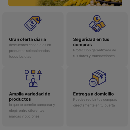
Gran oferta diaria
Seguridad en tus
compras
descuentos especiales en
Protección garantizada de
productos seleccionados
tus datos y transacciones
todos los días
Amplia variedad de
Entrega a domicilio
productos
Puedes recibir tus compras
lo que te permite comparar y
directamente en tu puerta
elegir entre diferentes
marcas y opciones