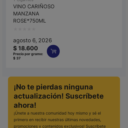
VINO CARIÑOSO
MANZANA
ROSE*750ML
Valorado
agosto 6, 2026
con
$
18.600
0
Precio por gramo:
$
37
de
5
¡No te pierdas ninguna
actualización! Suscríbete
ahora!
¡Únete a nuestra comunidad hoy mismo y sé el
primero en recibir nuestras últimas novedades,
promociones y contenidos exclusivos! Suscríbete