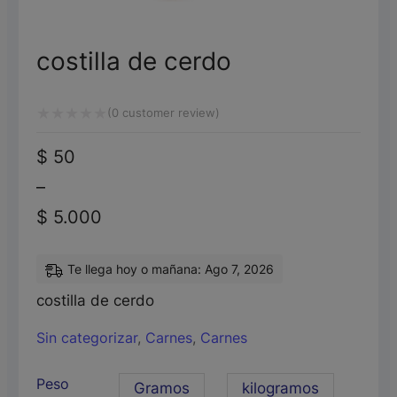
costilla de cerdo
(
0
customer review)
Valorado
$
50
con
–
0
de
$
5.000
5
Te llega hoy o mañana: Ago 7, 2026
costilla de cerdo
Sin categorizar
,
Carnes
,
Carnes
Peso
Gramos
kilogramos