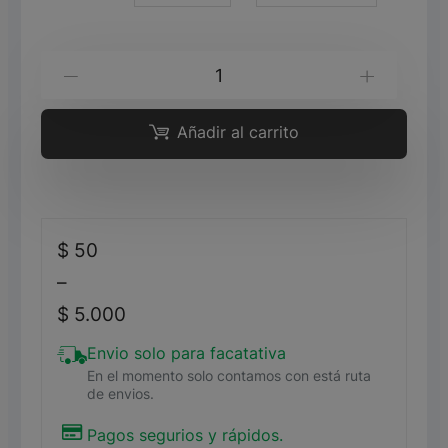
costilla
-
+
de
cerdo
Añadir al carrito
cantidad
$
50
–
$
5.000
Envio solo para facatativa
En el momento solo contamos con está ruta
de envios.
Pagos segurios y rápidos.