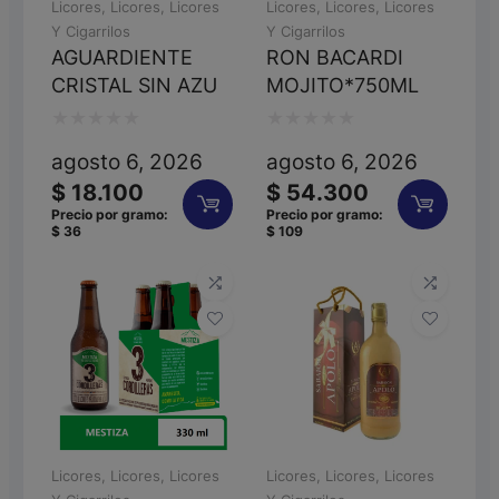
Licores
,
Licores
,
Licores
Licores
,
Licores
,
Licores
Y Cigarrilos
Y Cigarrilos
AGUARDIENTE
RON BACARDI
CRISTAL SIN AZU
MOJITO*750ML
Valorado
Valorado
agosto 6, 2026
agosto 6, 2026
con
con
$
18.100
$
54.300
0
0
Precio por gramo:
Precio por gramo:
$
36
$
109
de
de
5
5
Licores
,
Licores
,
Licores
Licores
,
Licores
,
Licores