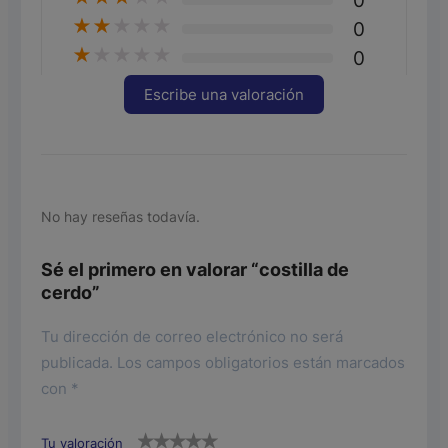
0
★
★
★
★
★
0
★
★
★
★
★
0
Escribe una valoración
No hay reseñas todavía.
Sé el primero en valorar “costilla de
cerdo”
Tu dirección de correo electrónico no será
publicada.
Los campos obligatorios están marcados
con
*
Tu valoración