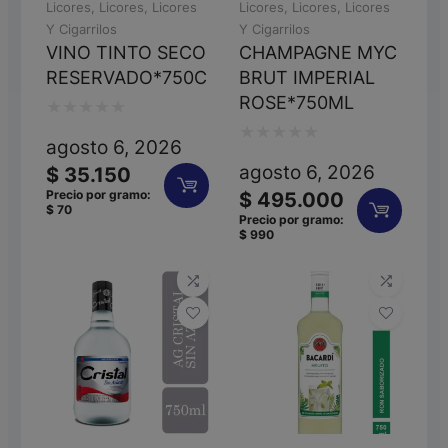
Licores
,
Licores
,
Licores
Licores
,
Licores
,
Licores
Y Cigarrilos
Y Cigarrilos
VINO TINTO SECO
CHAMPAGNE MYC
RESERVADO*750C
BRUT IMPERIAL
ROSE*750ML
Valorado
agosto 6, 2026
Valorado
con
agosto 6, 2026
$
35.150
con
0
Precio por gramo:
$
495.000
$
70
0
de
Precio por gramo:
$
990
de
5
5