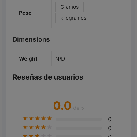
Gramos
Peso
kilogramos
Dimensions
Weight
N/D
Reseñas de usuarios
0.0
de 5
★
★
★
★
★
0
★
★
★
★
★
0
★
★
★
★
★