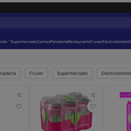
enda
Supermercado
Carnes
Panadería
Restaurante
Fruver
Electrodomésti
naderia
Fruver
Supermercado
Electrodomést