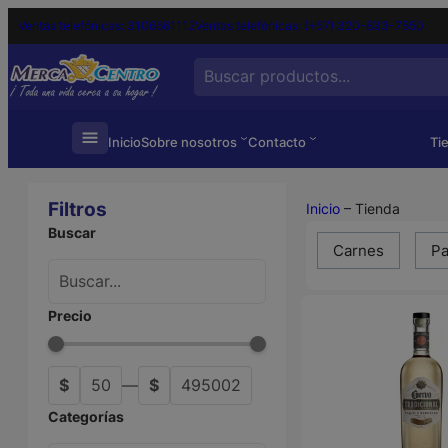
Ventas telefónicas: 3106661112
Ventas telefónicas: (+57) 320-833-7850
Search
…
Inicio
Sobre nosotros
Contacto
Ti
Filtros
Inicio
–
Tienda
Buscar
Carnes
Pa
Precio
$
50
—
$
495002
Categorías