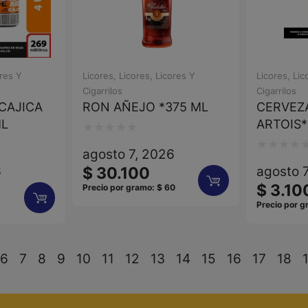
res Y
Licores
,
Licores
,
Licores Y
Licores
,
Lic
Cigarrilos
Cigarrilos
CAJICA
RON AÑEJO *375 ML
CERVEZ
ML
ARTOIS
Valorado
agosto 7, 2026
Valorado
con
6
agosto 
$
30.100
con
0
$
3.10
Precio por gramo:
$
60
0
de
Precio por 
de
5
5
6
7
8
9
10
11
12
13
14
15
16
17
18