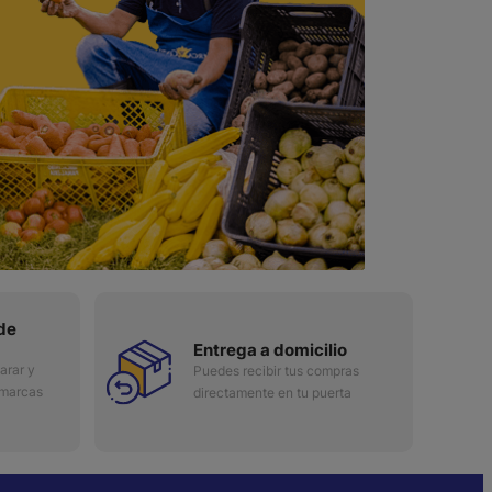
de
Entrega a domicilio
arar y
Puedes recibir tus compras
 marcas
directamente en tu puerta