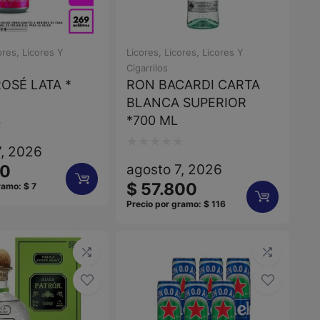
ores
,
Licores Y
Licores
,
Licores
,
Licores Y
Cigarrilos
OSÉ LATA *
RON BACARDI CARTA
BLANCA SUPERIOR
*700 ML
7, 2026
Valorado
agosto 7, 2026
0
con
$
57.800
gramo:
$
7
0
Precio por gramo:
$
116
de
5