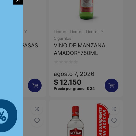
ores
,
Licores Y
Licores
,
Licores
,
Licores Y
Cigarrilos
SC/ DE PASAS
VINO DE MANZANA
50ML
AMADOR*750ML
Valorado
7, 2026
agosto 7, 2026
con
50
$
12.150
0
gramo:
$
36
Precio por gramo:
$
24
de
5