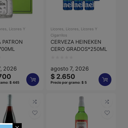
ores
,
Licores Y
Licores
,
Licores
,
Licores Y
Cigarrilos
A PATRON
CERVEZA HEINEKEN
700ML
CERO GRADOS*250ML
Valorado
7, 2026
agosto 7, 2026
con
700
$
2.650
0
gramo:
$
445
Precio por gramo:
$
5
de
5