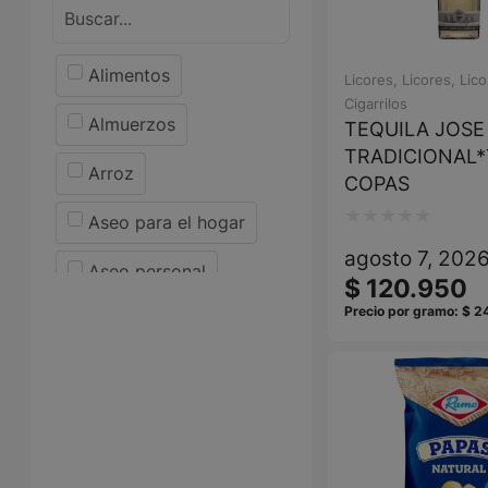
Alimentos
Licores
,
Licores
,
Lico
Cigarrilos
Almuerzos
TEQUILA JOSE
TRADICIONAL*
Arroz
COPAS
Aseo para el hogar
Valorado
agosto 7, 202
Aseo personal
con
$
120.950
0
Precio por gramo:
$
2
Bebidas y licores
de
Carnes
5
Carnes
Cigarrillos