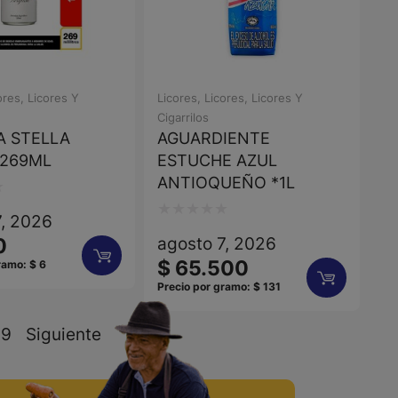
ores
,
Licores Y
Licores
,
Licores
,
Licores Y
Cigarrilos
A STELLA
AGUARDIENTE
*269ML
ESTUCHE AZUL
ANTIOQUEÑO *1L
7, 2026
Valorado
agosto 7, 2026
0
con
$
65.500
gramo:
$
6
0
Precio por gramo:
$
131
de
19
Siguiente
5