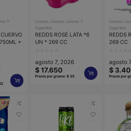
res Y
Licores
,
Licores
,
Licores Y
Licores
,
Lic
Cigarrilos
Cigarrilos
 CUERVO
REDDS ROSÉ LATA *6
REDDS R
750ML +
UN * 269 CC
269 CC
Valorado
Valorado
agosto 7, 2026
agosto 
con
con
6
$
17.650
$
3.40
0
0
Precio por gramo:
$
35
Precio por 
de
de
42
5
5