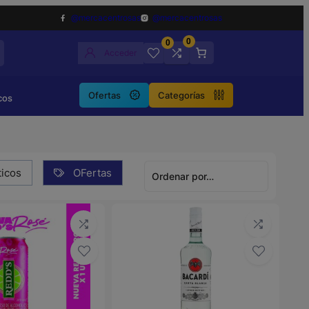
@mercacentrosas
@mercacentrosas
0
0
Acceder
Ofertas
Categorías
cos
icos
OFertas