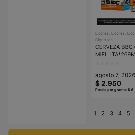
Licores
,
Licores
,
Lico
Cigarrilos
CERVEZA BBC 
MIEL LTA*269
Valorado
agosto 7, 202
con
$
2.950
0
Precio por gramo:
$
6
de
5
1
2
3
4
5