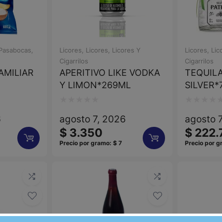
 Pasabocas
,
Licores
,
Licores
,
Licores Y
Licores
,
Lic
Cigarrilos
Cigarrilos
AMILIAR
APERITIVO LIKE VODKA
TEQUIL
Y LIMON*269ML
SILVER*
Valorado
Valorado
6
agosto 7, 2026
agosto 
con
con
$
3.350
$
222.
0
0
Precio por gramo:
$
7
Precio por 
de
de
5
5