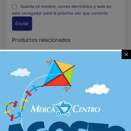
Guarda mi nombre, correo electrónico y web en
este navegador para la próxima vez que comente.
Productos relacionados
Licores
,
Licores
,
Licores
Licores
,
Licores
,
Licores
Y Cigarrilos
Y Cigarrilos
ESTUCHE BRINDIS
VINO ESPUMOSO
X 2 TETRA VERDE
JP CHENET ICE