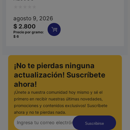
Valorado
agosto 9, 2026
con
$
2.800
0
Precio por gramo:
$
6
de
5
¡No te pierdas ninguna
actualización! Suscríbete
ahora!
¡Únete a nuestra comunidad hoy mismo y sé el
primero en recibir nuestras últimas novedades,
promociones y contenidos exclusivos! Suscríbete
ahora y no te pierdas nada.
Suscribirse