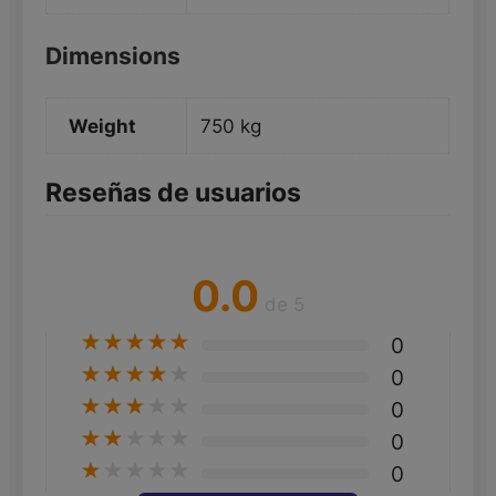
Dimensions
Weight
750 kg
Reseñas de usuarios
0.0
de 5
★
★
★
★
★
0
★
★
★
★
★
0
★
★
★
★
★
0
★
★
★
★
★
0
★
★
★
★
★
0