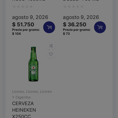
Valorado
Valorado
agosto 9, 2026
agosto 9, 2026
con
con
$
51.750
$
36.250
0
0
Precio por gramo:
Precio por gramo:
$
104
$
73
de
de
5
5
Licores
,
Licores
,
Licores
Y Cigarrilos
CERVEZA
HEINEKEN
X250CC