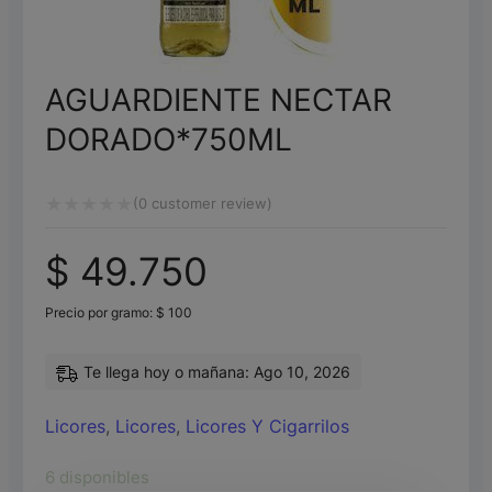
AGUARDIENTE NECTAR
DORADO*750ML
(
0
customer review)
Valorado
$
49.750
con
0
Precio por gramo:
$
100
de
5
Te llega hoy o mañana: Ago 10, 2026
Licores
,
Licores
,
Licores Y Cigarrilos
6 disponibles