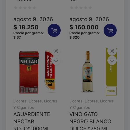
Valorado
Valorado
agosto 9, 2026
agosto 9, 2026
con
con
$
18.250
$
160.000
0
0
Precio por gramo:
Precio por gramo:
$
37
$
320
de
de
5
5
Licores
,
Licores
,
Licores
Licores
,
Licores
,
Licores
Y Cigarrilos
Y Cigarrilos
AGUARDIENTE
VINO GATO
NECTAR
NEGRO BLANCO
ROJO*1000ML
DULCE *750 ML