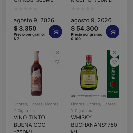
Valorado
Valorado
agosto 9, 2026
agosto 9, 2026
con
con
$
3.350
$
54.300
0
0
Precio por gramo:
Precio por gramo:
$
7
$
109
de
de
5
5
Licores
,
Licores
,
Licores
Licores
,
Licores
,
Licores
Y Cigarrilos
Y Cigarrilos
VINO TINTO
WHISKY
BUENA COC
BUCHANANS*750
*750ML
ML