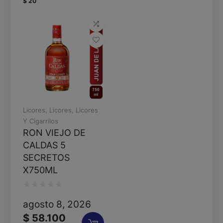
$
20
de
5
Licores
,
Licores
,
Licores
Y Cigarrilos
RON VIEJO DE
CALDAS 5
SECRETOS
X750ML
Valorado
agosto 8, 2026
con
$
58.100