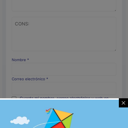
Nombre
*
Correo electrónico
*
Guarda mi nombre, correo electrónico y web en
este navegador para la próxima vez que comente.