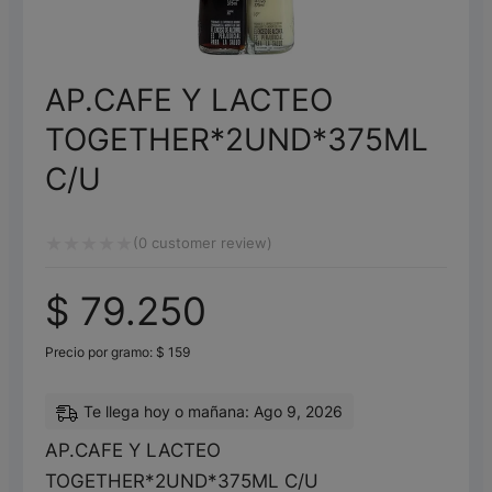
AP.CAFE Y LACTEO
TOGETHER*2UND*375ML
C/U
(
0
customer review)
Valorado
$
79.250
con
0
Precio por gramo:
$
159
de
5
Te llega hoy o mañana: Ago 9, 2026
AP.CAFE Y LACTEO
TOGETHER*2UND*375ML C/U