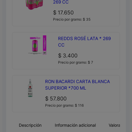
269 CC
$
17.650
Precio por gramo:
$
35
REDDS ROSÉ LATA * 269
CC
$
3.400
Precio por gramo:
$
7
RON BACARDI CARTA BLANCA
SUPERIOR *700 ML
$
57.800
Precio por gramo:
$
116
Descripción
Información adicional
Valoracione