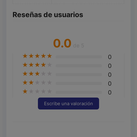
Reseñas de usuarios
0.0
de 5
★
★
★
★
★
0
★
★
★
★
★
0
★
★
★
★
★
0
★
★
★
★
★
0
★
★
★
★
★
0
Escribe una valoración