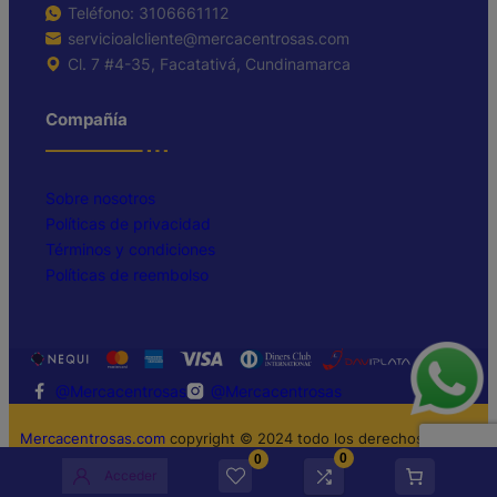
Teléfono: 3106661112
servicioalcliente@mercacentrosas.com
Cl. 7 #4-35, Facatativá, Cundinamarca
Compañía
Sobre nosotros
Políticas de privacidad
Términos y condiciones
Políticas de reembolso
@Mercacentrosas
@Mercacentrosas
Mercacentrosas.com
copyright © 2024 todo los derechos
0
0
reservados
Acceder