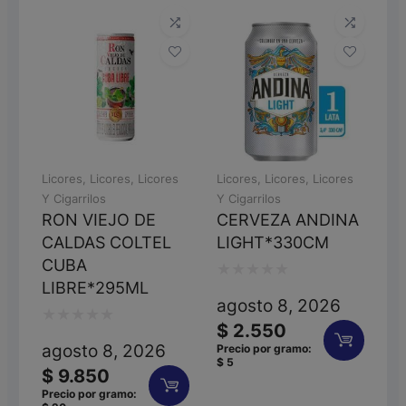
5
5
Licores
,
Licores
,
Licores
Licores
,
Licores
,
Licores
Y Cigarrilos
Y Cigarrilos
RON VIEJO DE
CERVEZA ANDINA
CALDAS COLTEL
LIGHT*330CM
CUBA
LIBRE*295ML
Valorado
agosto 8, 2026
con
$
2.550
Valorado
0
agosto 8, 2026
Precio por gramo:
$
5
con
de
$
9.850
0
Precio por gramo:
5