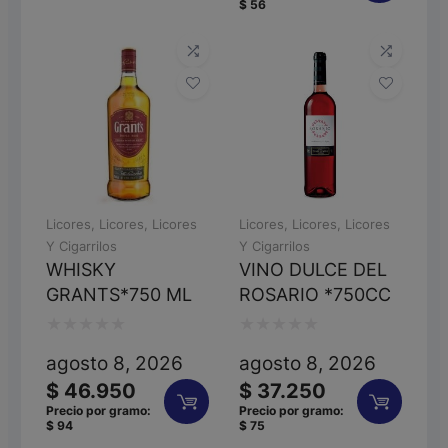
$
56
de
5
5
Licores
,
Licores
,
Licores
Licores
,
Licores
,
Licores
Y Cigarrilos
Y Cigarrilos
WHISKY
VINO DULCE DEL
GRANTS*750 ML
ROSARIO *750CC
Valorado
Valorado
agosto 8, 2026
agosto 8, 2026
con
con
$
46.950
$
37.250
0
0
Precio por gramo:
Precio por gramo:
$
94
$
75
de
de