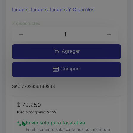
Licores
,
Licores
,
Licores Y Cigarrilos
7 disponibles
AP.CAFE
-
+
Y
LACTEO
Agregar
TOGETHER*2UND*375ML
Comprar
C/U
cantidad
SKU:
7702356130938
$
79.250
Precio por gramo:
$
159
Envio solo para facatativa
En el momento solo contamos con está ruta