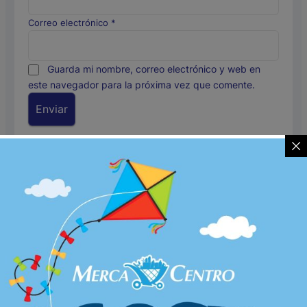
Correo electrónico
*
Guarda mi nombre, correo electrónico y web en
este navegador para la próxima vez que comente.
Productos relacionados
Licores
,
Licores
,
Licores
Licores
,
Licores
,
Licores