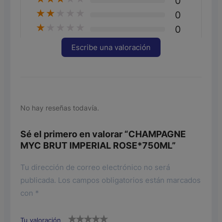
0
★
★
★
★
★
0
★
★
★
★
★
0
Escribe una valoración
No hay reseñas todavía.
Sé el primero en valorar “CHAMPAGNE
MYC BRUT IMPERIAL ROSE*750ML”
Tu dirección de correo electrónico no será
publicada.
Los campos obligatorios están marcados
con
*
Tu valoración