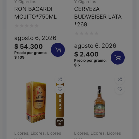
Y Cigarrilos
Y Cigarrilos
RON BACARDI
CERVEZA
MOJITO*750ML
BUDWEISER LATA
*269
Valorado
agosto 6, 2026
Valorado
con
agosto 6, 2026
$
54.300
con
0
Precio por gramo:
$
2.400
$
109
0
de
Precio por gramo:
$
5
de
5
5
Licores
,
Licores
,
Licores
Licores
,
Licores
,
Licores