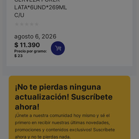
LATA*6UND*269ML
C/U
Valorado
agosto 6, 2026
con
$
11.390
0
Precio por gramo:
$
23
de
5
¡No te pierdas ninguna
actualización! Suscríbete
ahora!
¡Únete a nuestra comunidad hoy mismo y sé el
primero en recibir nuestras últimas novedades,
promociones y contenidos exclusivos! Suscríbete
ahora y no te pierdas nada.