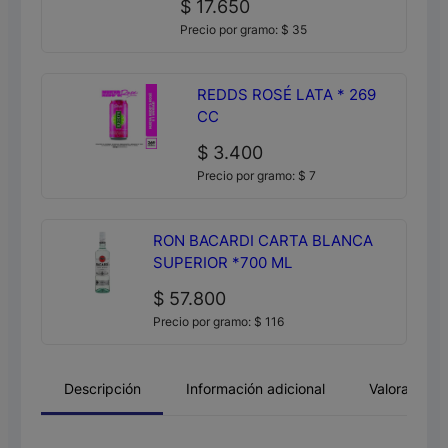
$
17.650
Precio por gramo:
$
35
REDDS ROSÉ LATA * 269
CC
$
3.400
Precio por gramo:
$
7
RON BACARDI CARTA BLANCA
SUPERIOR *700 ML
$
57.800
Precio por gramo:
$
116
Descripción
Información adicional
Valoracione