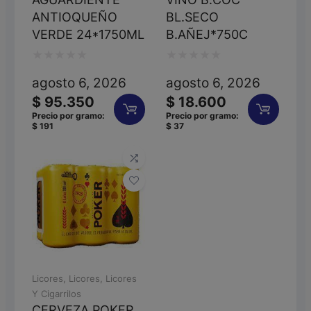
ANTIOQUEÑO
BL.SECO
VERDE 24*1750ML
B.AÑEJ*750C
Valorado
Valorado
agosto 6, 2026
agosto 6, 2026
con
con
$
95.350
$
18.600
0
0
Precio por gramo:
Precio por gramo:
$
191
$
37
de
de
5
5
Licores
,
Licores
,
Licores
Y Cigarrilos
CERVEZA POKER