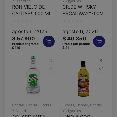
Y Cigarrilos
Y Cigarrilos
RON VIEJO DE
CR.DE WHISKY
CALDAS*1000 ML
BROADWAY*700M
Valorado
Valorado
agosto 6, 2026
agosto 6, 2026
con
con
$
57.900
$
40.350
0
0
Precio por gramo:
Precio por gramo:
$
116
$
81
de
de
5
5
Licores
,
Licores
,
Licores
Licores
,
Licores
,
Licores
Y Cigarrilos
Y Cigarrilos
AGUARDIENTE
VINO B.COC