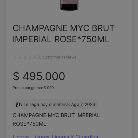
CHAMPAGNE MYC BRUT
IMPERIAL ROSE*750ML
(
0
customer review)
Valorado
$
495.000
con
0
Precio por gramo:
$
990
de
5
Te llega hoy o mañana: Ago 7, 2026
CHAMPAGNE MYC BRUT IMPERIAL
ROSE*750ML
Licores
,
Licores
,
Licores Y Cigarrilos