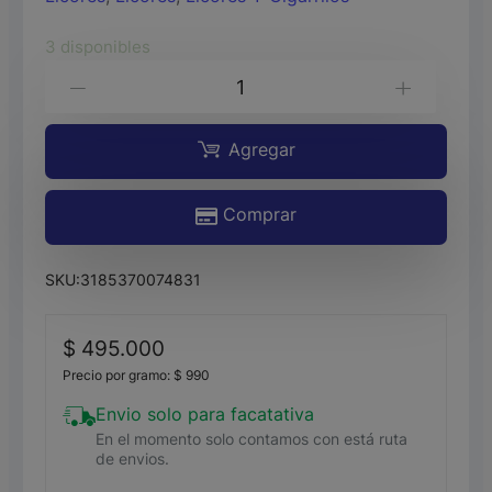
3 disponibles
CHAMPAGNE
-
+
MYC
BRUT
Agregar
IMPERIAL
Comprar
ROSE*750ML
cantidad
SKU:
3185370074831
$
495.000
Precio por gramo:
$
990
Envio solo para facatativa
En el momento solo contamos con está ruta
de envios.