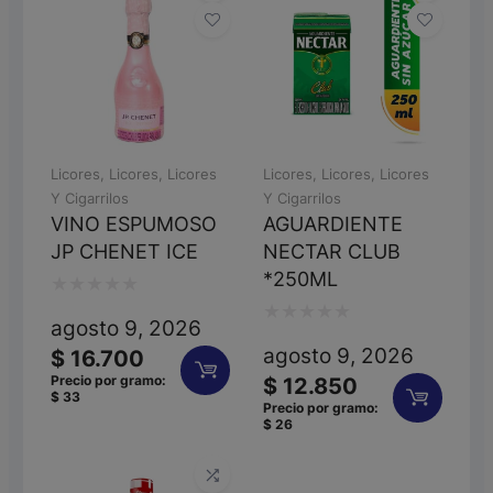
Licores
,
Licores
,
Licores
Licores
,
Licores
,
Licores
Y Cigarrilos
Y Cigarrilos
VINO ESPUMOSO
AGUARDIENTE
JP CHENET ICE
NECTAR CLUB
*250ML
Valorado
agosto 9, 2026
Valorado
con
agosto 9, 2026
$
16.700
con
0
Precio por gramo:
$
12.850
$
33
0
de
Precio por gramo:
$
26
de
5
5