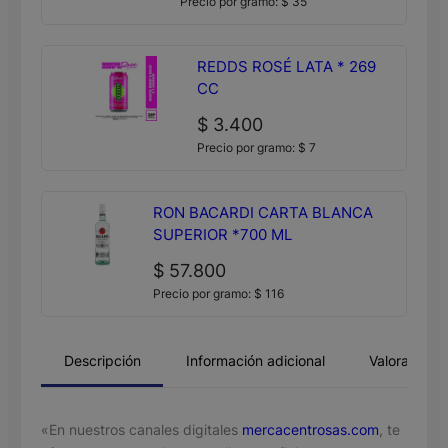
Precio por gramo:
$
35
REDDS ROSÉ LATA * 269
CC
$
3.400
Precio por gramo:
$
7
RON BACARDI CARTA BLANCA
SUPERIOR *700 ML
$
57.800
Precio por gramo:
$
116
Descripción
Información adicional
Valoracione
«En nuestros canales digitales
mercacentrosas.com
, te