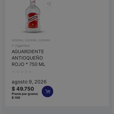
Licores
,
Licores
,
Licores
Y Cigarrilos
AGUARDIENTE
ANTIOQUEÑO
ROJO * 750 ML
Valorado
agosto 9, 2026
con
$
49.750
0
Precio por gramo:
$
100
de
5