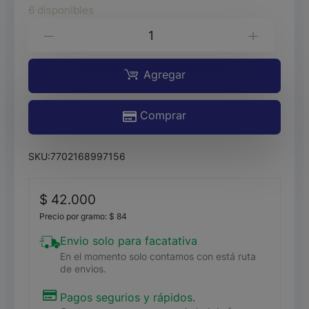
6 disponibles
RON
-
+
VIEJO
CALDAS
Agregar
ROBLE
Comprar
BLANCO*750ML
cantidad
SKU:
7702168997156
$
42.000
Precio por gramo:
$
84
Envio solo para facatativa
En el momento solo contamos con está ruta
de envios.
Pagos segurios y rápidos.