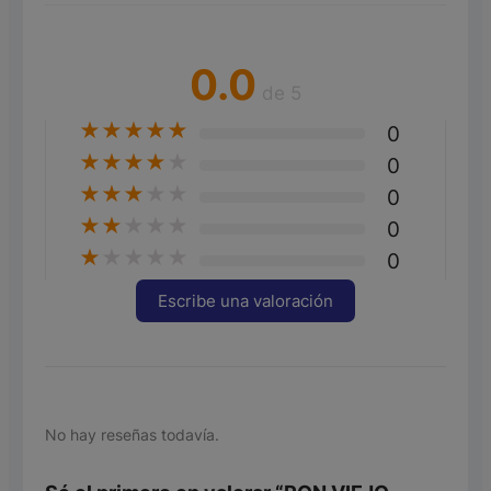
0.0
de 5
★
★
★
★
★
0
★
★
★
★
★
0
★
★
★
★
★
0
★
★
★
★
★
0
★
★
★
★
★
0
Escribe una valoración
No hay reseñas todavía.