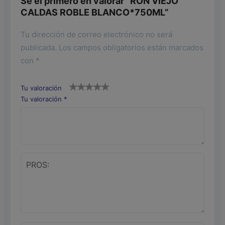
Sé el primero en valorar “RON VIEJO
CALDAS ROBLE BLANCO*750ML”
Tu dirección de correo electrónico no será
publicada.
Los campos obligatorios están marcados
con
*
Tu valoración
Tu valoración
*