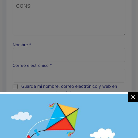
Nombre
*
Correo electrónico
*
Guarda mi nombre, correo electrónico y web en
este navegador para la próxima vez que comente.
Productos relacionados