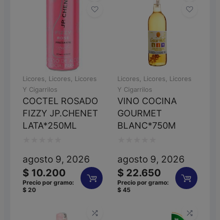
Licores
,
Licores
,
Licores
Licores
,
Licores
,
Licores
Y Cigarrilos
Y Cigarrilos
COCTEL ROSADO
VINO COCINA
FIZZY JP.CHENET
GOURMET
LATA*250ML
BLANC*750M
Valorado
Valorado
agosto 9, 2026
agosto 9, 2026
con
con
$
10.200
$
22.650
0
0
Precio por gramo:
Precio por gramo:
$
20
$
45
de
de
5
5