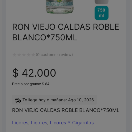
RON VIEJO CALDAS ROBLE
BLANCO*750ML
(
0
customer review)
Valorado
$
42.000
con
0
Precio por gramo:
$
84
de
5
Te llega hoy o mañana: Ago 10, 2026
RON VIEJO CALDAS ROBLE BLANCO*750ML
Licores
,
Licores
,
Licores Y Cigarrilos