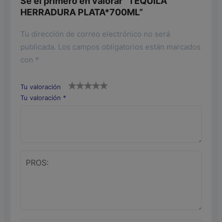
Sé el primero en valorar “TEQUILA
HERRADURA PLATA*700ML”
Tu dirección de correo electrónico no será
publicada.
Los campos obligatorios están marcados
con
*
Tu valoración
Tu valoración
*