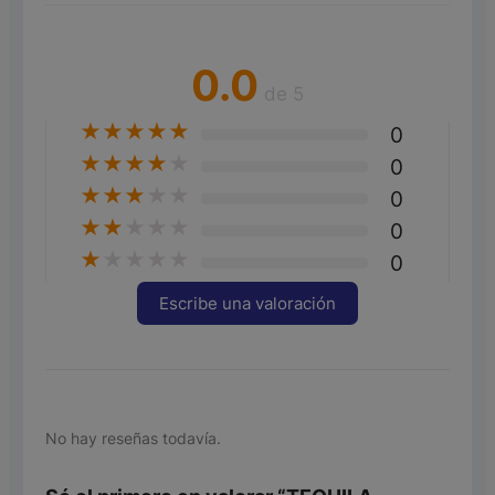
0.0
de 5
★
★
★
★
★
0
★
★
★
★
★
0
★
★
★
★
★
0
★
★
★
★
★
0
★
★
★
★
★
0
Escribe una valoración
No hay reseñas todavía.