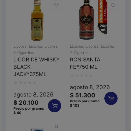
Licores
,
Licores
,
Licores
Licores
,
Licores
,
Licores
Y Cigarrilos
Y Cigarrilos
LICOR DE WHISKY
RON SANTA
BLACK
FE*750 ML
JACK*375ML
Valorado
agosto 8, 2026
Valorado
con
agosto 8, 2026
$
51.300
con
0
Precio por gramo:
$
20.100
$
103
0
de
Precio por gramo:
$
40
de
5
5