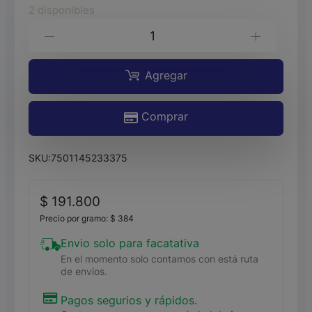
2 disponibles
TEQUILA
-
+
HERRADURA
PLATA*700ML
Agregar
cantidad
Comprar
SKU:
7501145233375
$
191.800
Precio por gramo:
$
384
Envio solo para facatativa
En el momento solo contamos con está ruta
de envios.
Pagos segurios y rápidos.