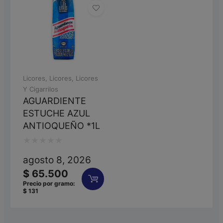
Licores
,
Licores
,
Licores
Y Cigarrilos
AGUARDIENTE
ESTUCHE AZUL
ANTIOQUEÑO *1L
Valorado
agosto 8, 2026
con
$
65.500
0
Precio por gramo:
$
131
de
5