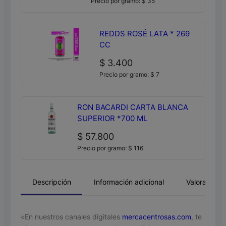
Precio por gramo:
$
35
REDDS ROSÉ LATA * 269
CC
$
3.400
Precio por gramo:
$
7
RON BACARDI CARTA BLANCA
SUPERIOR *700 ML
$
57.800
Precio por gramo:
$
116
Descripción
Información adicional
Valoracione
«En nuestros canales digitales
mercacentrosas.com
, te