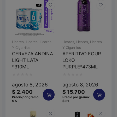
Licores
,
Licores
,
Licores
Licores
,
Licores
,
Licores
Y Cigarrilos
Y Cigarrilos
CERVEZA ANDINA
APERITIVO FOUR
LIGHT LATA
LOKO
*310ML
PURPLE*473ML
Valorado
Valorado
agosto 8, 2026
agosto 8, 2026
con
con
$
2.400
$
15.700
0
0
Precio por gramo:
Precio por gramo:
$
5
$
31
de
de
5
5