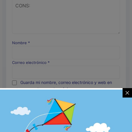
Nombre
*
Correo electrónico
*
Guarda mi nombre, correo electrónico y web en
este navegador para la próxima vez que comente.
Productos relacionados