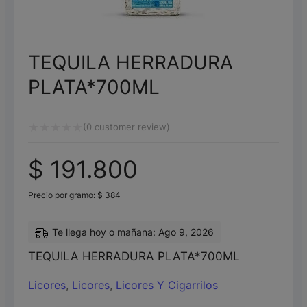
TEQUILA HERRADURA
PLATA*700ML
(
0
customer review)
Valorado
$
191.800
con
0
Precio por gramo:
$
384
de
5
Te llega hoy o mañana: Ago 9, 2026
TEQUILA HERRADURA PLATA*700ML
Licores
,
Licores
,
Licores Y Cigarrilos