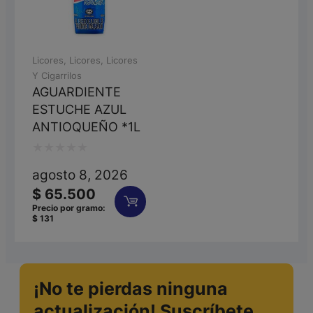
Licores
,
Licores
,
Licores
Y Cigarrilos
AGUARDIENTE
ESTUCHE AZUL
ANTIOQUEÑO *1L
Valorado
agosto 8, 2026
con
$
65.500
0
Precio por gramo:
$
131
de
5
¡No te pierdas ninguna
actualización! Suscríbete