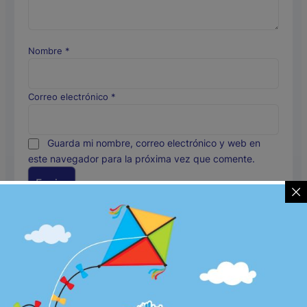
Nombre
*
Correo electrónico
*
Guarda mi nombre, correo electrónico y web en
este navegador para la próxima vez que comente.
Productos relacionados