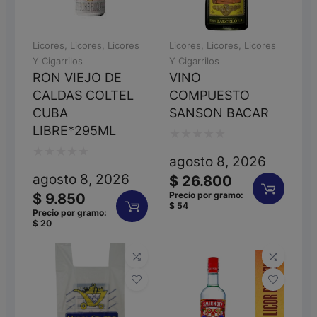
Licores
,
Licores
,
Licores
Licores
,
Licores
,
Licores
Y Cigarrilos
Y Cigarrilos
RON VIEJO DE
VINO
CALDAS COLTEL
COMPUESTO
CUBA
SANSON BACAR
LIBRE*295ML
Valorado
agosto 8, 2026
Valorado
con
agosto 8, 2026
$
26.800
con
0
Precio por gramo:
$
9.850
$
54
0
de
Precio por gramo:
$
20
de
5
5