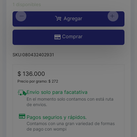
1 disponibles
WHISKY
-
+
Agregar
CHIVAS
REGAL*700ML
Comprar
T
cantidad
SKU:
080432402931
$
136.000
Precio por gramo:
$
272
Envio solo para facatativa
En el momento solo contamos con está ruta
de envios.
Pagos segurios y rápidos.
Contamos con una gran variedad de formas
de pago con wompi