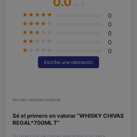
0.0
de 5
★
★
★
★
★
0
★
★
★
★
★
0
★
★
★
★
★
0
★
★
★
★
★
0
★
★
★
★
★
0
Escribe una valoración
No hay reseñas todavía.
Sé el primero en valorar “WHISKY CHIVAS
REGAL*700ML T”
Tu dirección de correo electrónico no será