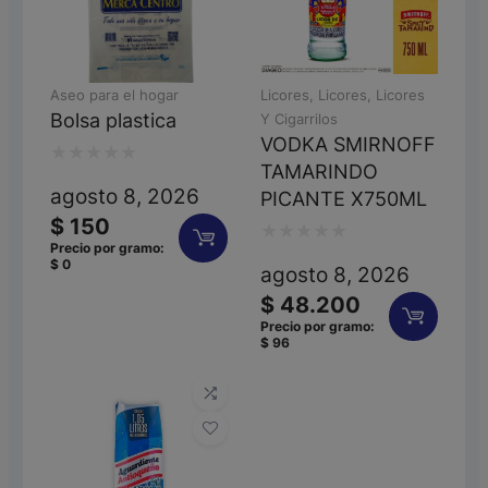
Aseo para el hogar
Licores
,
Licores
,
Licores
Bolsa plastica
Y Cigarrilos
VODKA SMIRNOFF
TAMARINDO
Valorado
agosto 8, 2026
PICANTE X750ML
con
$
150
0
Precio por gramo:
Valorado
$
0
agosto 8, 2026
de
con
$
48.200
5
0
Precio por gramo:
$
96
de
5