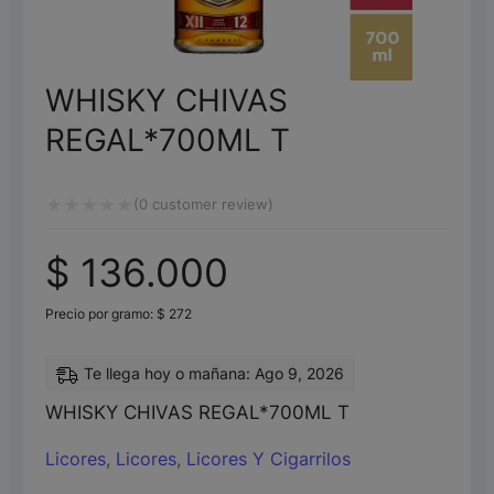
WHISKY CHIVAS
REGAL*700ML T
(
0
customer review)
Valorado
$
136.000
con
0
Precio por gramo:
$
272
de
5
Te llega hoy o mañana: Ago 9, 2026
WHISKY CHIVAS REGAL*700ML T
Licores
,
Licores
,
Licores Y Cigarrilos