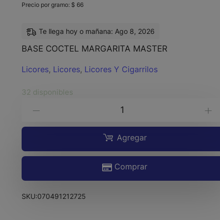
Precio por gramo:
$
66
de
5
Te llega hoy o mañana: Ago 8, 2026
BASE COCTEL MARGARITA MASTER
Licores
,
Licores
,
Licores Y Cigarrilos
32 disponibles
BASE
-
COCTEL
MARGARITA
Agregar
MASTER
Comprar
cantidad
SKU:
070491212725