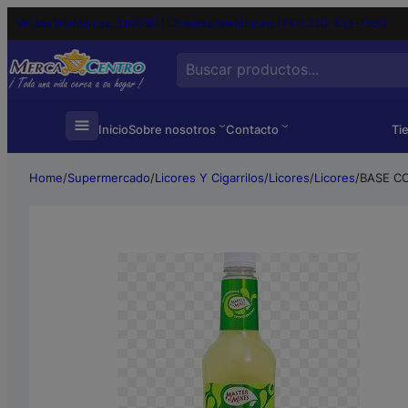
Ventas telefónicas: 3106661112
Ventas telefónicas: (+57) 320-833-7850
Search
…
Inicio
Sobre nosotros
Contacto
Ti
Home
/
Supermercado
/
Licores Y Cigarrilos
/
Licores
/
Licores
/
BASE C