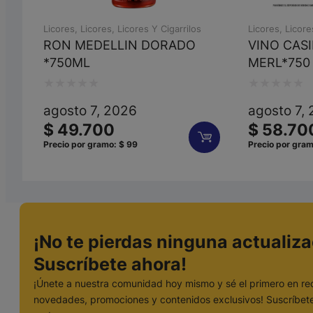
Licores
,
Licores
,
Licores Y Cigarrilos
Licores
,
Licore
RON MEDELLIN DORADO
VINO CAS
*750ML
MERL*750
Valorado
Valorado
agosto 7, 2026
agosto 7,
con
con
$
49.700
$
58.70
0
0
Precio por gramo:
$
99
Precio por gra
de
de
5
5
¡No te pierdas ninguna actualiza
Suscríbete ahora!
¡Únete a nuestra comunidad hoy mismo y sé el primero en rec
novedades, promociones y contenidos exclusivos! Suscríbete