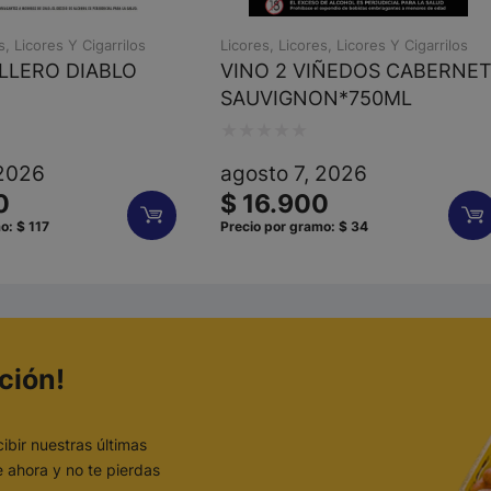
s
,
Licores Y Cigarrilos
Licores
,
Licores
,
Licores Y Cigarrilos
ILLERO DIABLO
VINO 2 VIÑEDOS CABERNE
SAUVIGNON*750ML
Valorado
 2026
agosto 7, 2026
con
0
$
16.900
0
mo:
$
117
Precio por gramo:
$
34
de
5
ción!
ibir nuestras últimas
 ahora y no te pierdas