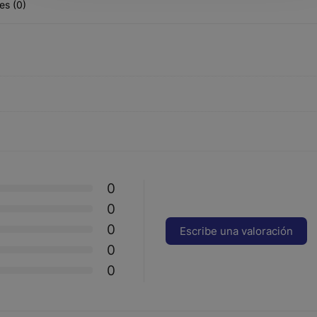
es (0)
0
0
0
Escribe una valoración
0
0