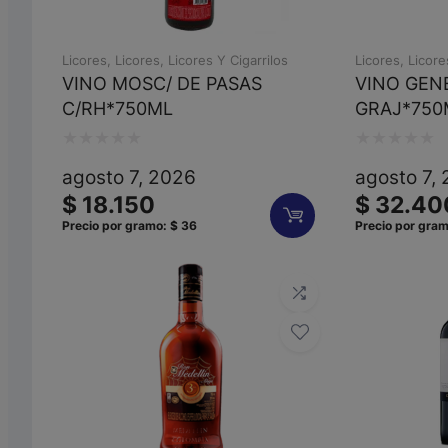
Licores
,
Licores
,
Licores Y Cigarrilos
Licores
,
Licore
VINO MOSC/ DE PASAS
VINO GEN
C/RH*750ML
GRAJ*750
Valorado
Valorado
agosto 7, 2026
agosto 7,
con
con
$
18.150
$
32.40
0
0
Precio por gramo:
$
36
Precio por gra
de
de
5
5