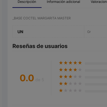
Descripción
Información adicional
Valoracion
_BASE COCTEL MARGARITA MASTER
UN
Gr
Reseñas de usuarios
★
★
★
★
★
★
★
★
★
★
0.0
★
★
★
★
★
de 5
★
★
★
★
★
★
★
★
★
★