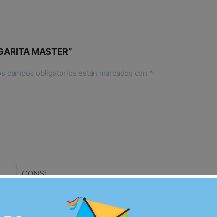
ARGARITA MASTER”
os campos obligatorios están marcados con
*