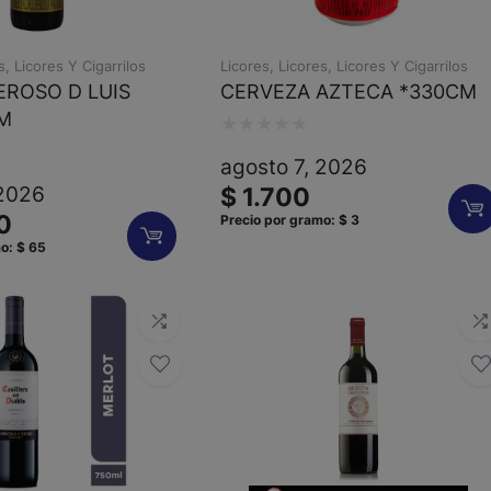
s
,
Licores Y Cigarrilos
Licores
,
Licores
,
Licores Y Cigarrilos
EROSO D LUIS
CERVEZA AZTECA *330CM
M
Valorado
agosto 7, 2026
con
 2026
$
1.700
0
0
Precio por gramo:
$
3
de
mo:
$
65
5