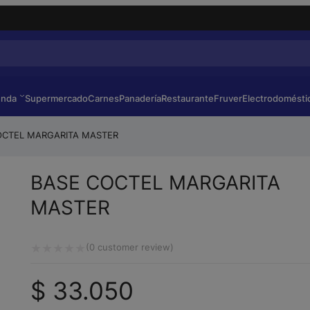
enda
Supermercado
Carnes
Panadería
Restaurante
Fruver
Electrodomésti
OCTEL MARGARITA MASTER
BASE COCTEL MARGARITA
MASTER
(
0
customer review)
Valorado
$
33.050
con
0