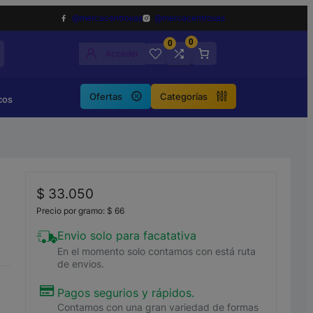
@mercacentrosas
@mercacentrosas
0
0
Acceder
Ofertas
Categorías
cos
$
33.050
Precio por gramo:
$
66
Envio solo para facatativa
En el momento solo contamos con está ruta
de envios.
Pagos segurios y rápidos.
Contamos con una gran variedad de formas